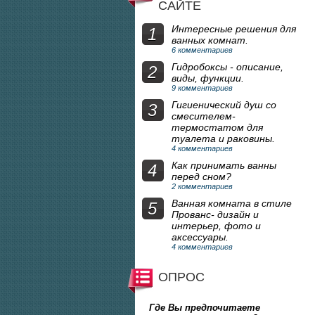
САЙТЕ
Интересные решения для
1
ванных комнат.
6 комментариев
Гидробоксы - описание,
2
виды, функции.
9 комментариев
Гигиенический душ со
3
смесителем-
термостатом для
туалета и раковины.
4 комментариев
Как принимать ванны
4
перед сном?
2 комментариев
Ванная комната в стиле
5
Прованс- дизайн и
интерьер, фото и
аксессуары.
4 комментариев
ОПРОС
Где Вы предпочитаете