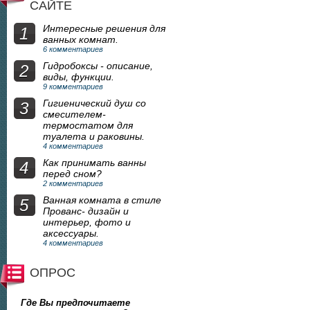
САЙТЕ
Интересные решения для
1
ванных комнат.
6 комментариев
Гидробоксы - описание,
2
виды, функции.
9 комментариев
Гигиенический душ со
3
смесителем-
термостатом для
туалета и раковины.
4 комментариев
Как принимать ванны
4
перед сном?
2 комментариев
Ванная комната в стиле
5
Прованс- дизайн и
интерьер, фото и
аксессуары.
4 комментариев
ОПРОС
Где Вы предпочитаете