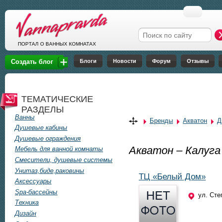
Перейти к основному содержанию
Форма поиска
ПОРТАЛ О ВАННЫХ КОМНАТАХ
Блоги
Новости
Форум
Отзывы
Создать блог
ТЕМАТИЧЕСКИЕ
РАЗДЕЛЫ
Ванны
Бренды
Акватон
Д
Душевые кабины
Душевые ограждения
Акватон – Калуга
Мебель для ванной комнаты
Смесители, душевые системы
Унитаз,биде,раковины
ТЦ «Белый Дом»
Аксессуары
Spa-бассейны
ул. Сте
Техника
Дизайн