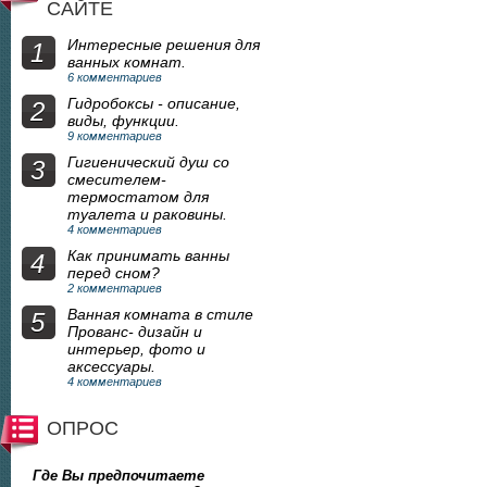
САЙТЕ
Интересные решения для
1
ванных комнат.
6 комментариев
Гидробоксы - описание,
2
виды, функции.
9 комментариев
Гигиенический душ со
3
смесителем-
термостатом для
туалета и раковины.
4 комментариев
Как принимать ванны
4
перед сном?
2 комментариев
Ванная комната в стиле
5
Прованс- дизайн и
интерьер, фото и
аксессуары.
4 комментариев
ОПРОС
Где Вы предпочитаете