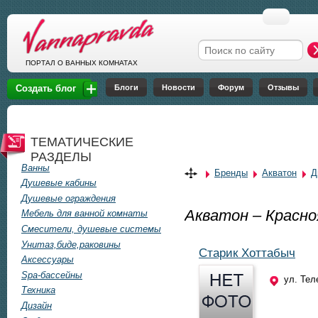
Перейти к основному содержанию
Форма поиска
ПОРТАЛ О ВАННЫХ КОМНАТАХ
Блоги
Новости
Форум
Отзывы
Создать блог
ТЕМАТИЧЕСКИЕ
РАЗДЕЛЫ
Ванны
Бренды
Акватон
Д
Душевые кабины
Душевые ограждения
Акватон – Красно
Мебель для ванной комнаты
Смесители, душевые системы
Унитаз,биде,раковины
Старик Хоттабыч
Аксессуары
Spa-бассейны
ул. Тел
Техника
Дизайн