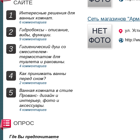
САЙТЕ
Интересные решения для
1
ванных комнат.
Сеть магазинов "Арм
6 комментариев
Гидробоксы - описание,
2
ул. Уст
виды, функции.
9 комментариев
http://w
Гигиенический душ со
3
смесителем-
термостатом для
туалета и раковины.
4 комментариев
Как принимать ванны
4
перед сном?
2 комментариев
Ванная комната в стиле
5
Прованс- дизайн и
интерьер, фото и
аксессуары.
4 комментариев
ОПРОС
Где Вы предпочитаете