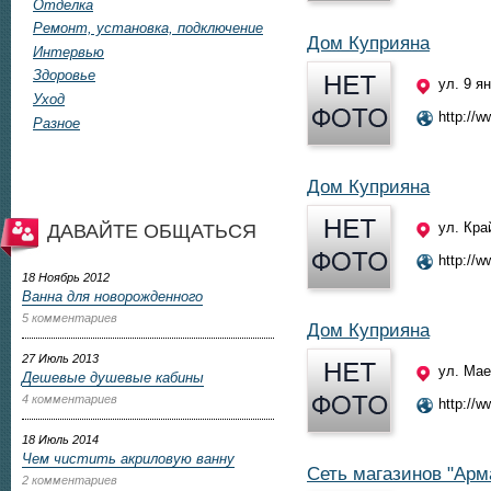
Отделка
Ремонт, установка, подключение
Дом Куприяна
Интервью
Здоровье
ул. 9 я
Уход
http://w
Разное
Дом Куприяна
ул. Кра
ДАВАЙТЕ ОБЩАТЬСЯ
http://w
18 Ноябрь 2012
Ванна для новорожденного
5 комментариев
Дом Куприяна
27 Июль 2013
ул. Мае
Дешевые душевые кабины
4 комментариев
http://w
18 Июль 2014
Чем чистить акриловую ванну
Сеть магазинов "Арм
2 комментариев