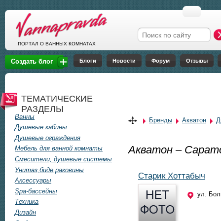
Перейти к основному содержанию
Форма поиска
ПОРТАЛ О ВАННЫХ КОМНАТАХ
Блоги
Новости
Форум
Отзывы
Создать блог
ТЕМАТИЧЕСКИЕ
РАЗДЕЛЫ
Ванны
Бренды
Акватон
Д
Душевые кабины
Душевые ограждения
Акватон – Сарат
Мебель для ванной комнаты
Смесители, душевые системы
Унитаз,биде,раковины
Старик Хоттабыч
Аксессуары
Spa-бассейны
ул. Бол
Техника
Дизайн