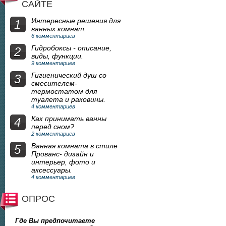
САЙТЕ
Интересные решения для
1
ванных комнат.
6 комментариев
Гидробоксы - описание,
2
виды, функции.
9 комментариев
Гигиенический душ со
3
смесителем-
термостатом для
туалета и раковины.
4 комментариев
Как принимать ванны
4
перед сном?
2 комментариев
Ванная комната в стиле
5
Прованс- дизайн и
интерьер, фото и
аксессуары.
4 комментариев
ОПРОС
Где Вы предпочитаете