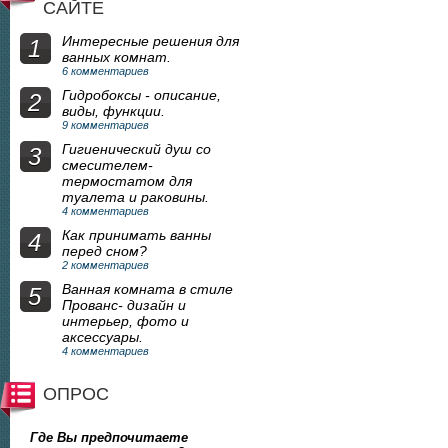
САЙТЕ
Интересные решения для
1
ванных комнат.
6 комментариев
Гидробоксы - описание,
2
виды, функции.
9 комментариев
Гигиенический душ со
3
смесителем-
термостатом для
туалета и раковины.
4 комментариев
Как принимать ванны
4
перед сном?
2 комментариев
Ванная комната в стиле
5
Прованс- дизайн и
интерьер, фото и
аксессуары.
4 комментариев
ОПРОС
Где Вы предпочитаете