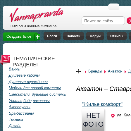
Перейти к основному содержанию
Форма поиска
ПОРТАЛ О ВАННЫХ КОМНАТАХ
Блоги
Новости
Форум
Отзывы
Создать блог
ТЕМАТИЧЕСКИЕ
РАЗДЕЛЫ
Ванны
Бренды
Акватон
Д
Душевые кабины
Душевые ограждения
Акватон – Ставр
Мебель для ванной комнаты
Смесители, душевые системы
Унитаз,биде,раковины
"Жилье комфорт"
Аксессуары
Spa-бассейны
ул. Кул
Техника
Дизайн