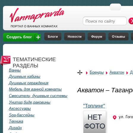
Перейти к основному содержанию
Форма поиска
ПОРТАЛ О ВАННЫХ КОМНАТАХ
Блоги
Новости
Форум
Отзывы
Создать блог
ТЕМАТИЧЕСКИЕ
РАЗДЕЛЫ
Ванны
Бренды
Акватон
Д
Душевые кабины
Душевые ограждения
Акватон – Таганр
Мебель для ванной комнаты
Смесители, душевые системы
Унитаз,биде,раковины
"Топлинг"
Аксессуары
Spa-бассейны
ул. Гог
Техника
Дизайн