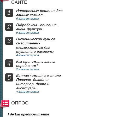
САЙТЕ
Интересные решения для
1
ванных комнат.
6 комментариев
Гидробоксы - описание,
2
виды, функции.
9 комментариев
Гигиенический душ со
3
смесителем-
термостатом для
туалета и раковины.
4 комментариев
Как принимать ванны
4
перед сном?
2 комментариев
Ванная комната в стиле
5
Прованс- дизайн и
интерьер, фото и
аксессуары.
4 комментариев
ОПРОС
Где Вы предпочитаете