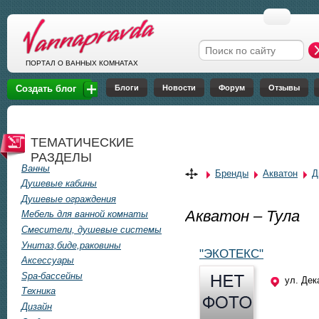
Перейти к основному содержанию
Форма поиска
ПОРТАЛ О ВАННЫХ КОМНАТАХ
Блоги
Новости
Форум
Отзывы
Создать блог
ТЕМАТИЧЕСКИЕ
РАЗДЕЛЫ
Ванны
Бренды
Акватон
Д
Душевые кабины
Душевые ограждения
Акватон – Тула
Мебель для ванной комнаты
Смесители, душевые системы
Унитаз,биде,раковины
"ЭКОТЕКС"
Аксессуары
Spa-бассейны
ул. Дек
Техника
Дизайн