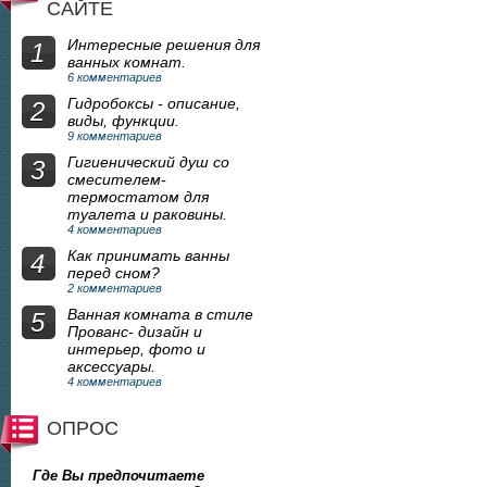
САЙТЕ
Интересные решения для
1
ванных комнат.
6 комментариев
Гидробоксы - описание,
2
виды, функции.
9 комментариев
Гигиенический душ со
3
смесителем-
термостатом для
туалета и раковины.
4 комментариев
Как принимать ванны
4
перед сном?
2 комментариев
Ванная комната в стиле
5
Прованс- дизайн и
интерьер, фото и
аксессуары.
4 комментариев
ОПРОС
Где Вы предпочитаете