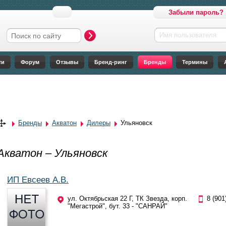
Забыли пароль?
Имя пользователя
Форма поиска
ти
Форум
Отзывы
Бренд-ринг
Бренды
Термины
Бренды
Акватон
Дилеры
Ульяновск
Акватон – Ульяновск
ИП Евсеев А.В.
ул. Октябрьская 22 Г, ТК Звезда, корп.
8 (901
"Мегастрой", бут. 33 - "САНРАЙ"