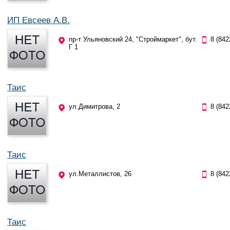
ИП Евсеев А.В.
пр-т Ульяновский 24, "Строймаркет", бут.
8 (842
Г 1
Таис
ул.Димитрова, 2
8 (842
Таис
ул.Металлистов, 26
8 (842
Таис