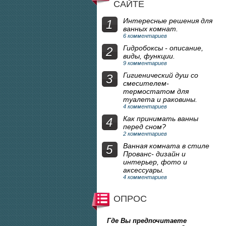
САЙТЕ
Интересные решения для
1
ванных комнат.
6 комментариев
Гидробоксы - описание,
2
виды, функции.
9 комментариев
Гигиенический душ со
3
смесителем-
термостатом для
туалета и раковины.
4 комментариев
Как принимать ванны
4
перед сном?
2 комментариев
Ванная комната в стиле
5
Прованс- дизайн и
интерьер, фото и
аксессуары.
4 комментариев
ОПРОС
Где Вы предпочитаете