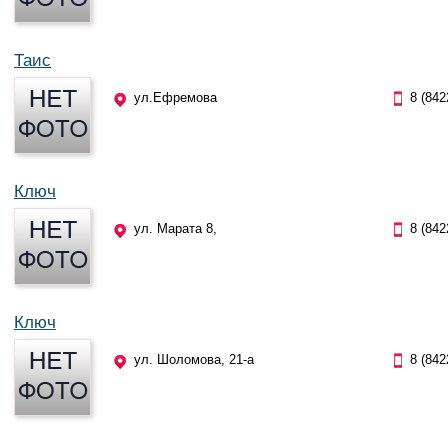
Таис
ул.Ефремова
8 (842
Ключ
ул. Марата 8,
8 (842
Ключ
ул. Шоломова, 21-а
8 (842