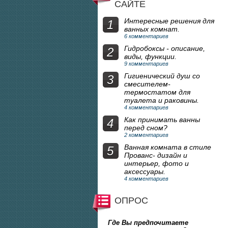
САЙТЕ
Интересные решения для
1
ванных комнат.
6 комментариев
Гидробоксы - описание,
2
виды, функции.
9 комментариев
Гигиенический душ со
3
смесителем-
термостатом для
туалета и раковины.
4 комментариев
Как принимать ванны
4
перед сном?
2 комментариев
Ванная комната в стиле
5
Прованс- дизайн и
интерьер, фото и
аксессуары.
4 комментариев
ОПРОС
Где Вы предпочитаете