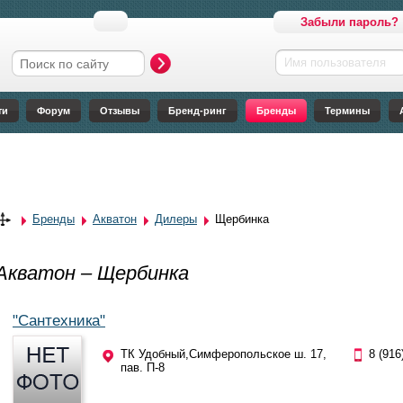
Забыли пароль?
Имя пользователя
Форма поиска
ти
Форум
Отзывы
Бренд-ринг
Бренды
Термины
Бренды
Акватон
Дилеры
Щербинка
Акватон – Щербинка
"Сантехника"
ТК Удобный,Симферопольское ш. 17,
8 (916
пав. П-8