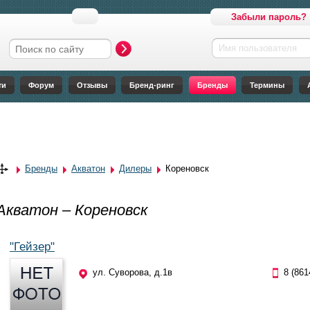
Забыли пароль?
Имя пользователя
Форма поиска
ти
Форум
Отзывы
Бренд-ринг
Бренды
Термины
Бренды
Акватон
Дилеры
Кореновск
Акватон – Кореновск
"Гейзер"
ул. Суворова, д.1в
8 (861