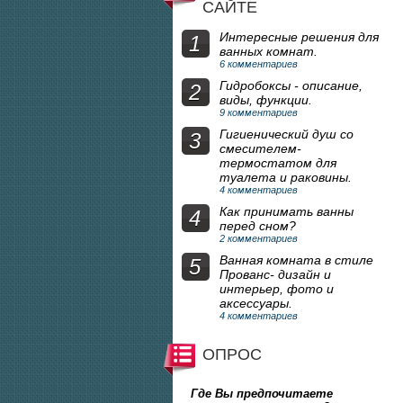
САЙТЕ
Интересные решения для
1
ванных комнат.
6 комментариев
Гидробоксы - описание,
2
виды, функции.
9 комментариев
Гигиенический душ со
3
смесителем-
термостатом для
туалета и раковины.
4 комментариев
Как принимать ванны
4
перед сном?
2 комментариев
Ванная комната в стиле
5
Прованс- дизайн и
интерьер, фото и
аксессуары.
4 комментариев
ОПРОС
Где Вы предпочитаете