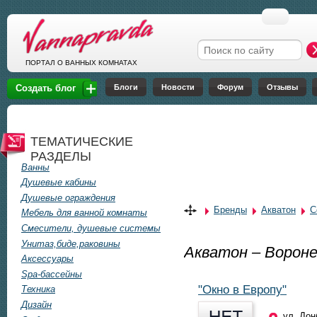
Перейти к основному содержанию
Форма поиска
ПОРТАЛ О ВАННЫХ КОМНАТАХ
Блоги
Новости
Форум
Отзывы
Создать блог
ТЕМАТИЧЕСКИЕ
РАЗДЕЛЫ
Ванны
Душевые кабины
Душевые ограждения
Бренды
Акватон
С
Мебель для ванной комнаты
Смесители, душевые системы
Унитаз,биде,раковины
Акватон – Ворон
Аксессуары
Spa-бассейны
"Окно в Европу"
Техника
Дизайн
ул. Дон