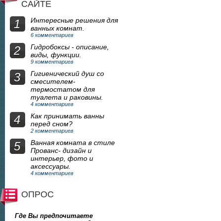
САЙТЕ
Интересные решения для
1
ванных комнат.
6 комментариев
Гидробоксы - описание,
2
виды, функции.
9 комментариев
Гигиенический душ со
3
смесителем-
термостатом для
туалета и раковины.
4 комментариев
Как принимать ванны
4
перед сном?
2 комментариев
Ванная комната в стиле
5
Прованс- дизайн и
интерьер, фото и
аксессуары.
4 комментариев
ОПРОС
Где Вы предпочитаете