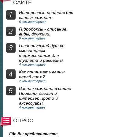
САЙТЕ
Интересные решения для
1
ванных комнат.
6 комментариев
Гидробоксы - описание,
2
виды, функции.
9 комментариев
Гигиенический душ со
3
смесителем-
термостатом для
туалета и раковины.
4 комментариев
Как принимать ванны
4
перед сном?
2 комментариев
Ванная комната в стиле
5
Прованс- дизайн и
интерьер, фото и
аксессуары.
4 комментариев
ОПРОС
Где Вы предпочитаете