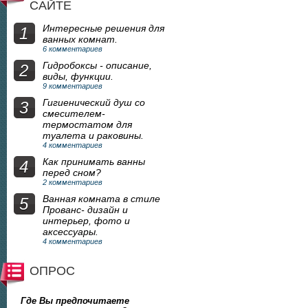
САЙТЕ
Интересные решения для
1
ванных комнат.
6 комментариев
Гидробоксы - описание,
2
виды, функции.
9 комментариев
Гигиенический душ со
3
смесителем-
термостатом для
туалета и раковины.
4 комментариев
Как принимать ванны
4
перед сном?
2 комментариев
Ванная комната в стиле
5
Прованс- дизайн и
интерьер, фото и
аксессуары.
4 комментариев
ОПРОС
Где Вы предпочитаете