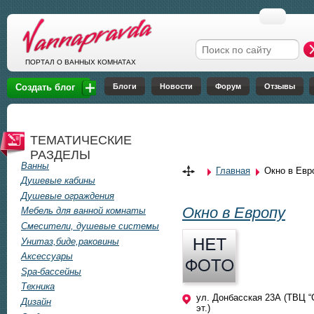
Перейти к основному содержанию
Форма поиска
ПОРТАЛ О ВАННЫХ КОМНАТАХ
Блоги
Новости
Форум
Отзывы
Создать блог
ТЕМАТИЧЕСКИЕ
РАЗДЕЛЫ
Ванны
Главная
Окно в Евр
Вы здесь
Душевые кабины
Душевые ограждения
Окно в Европу
Мебель для ванной комнаты
Смесители, душевые системы
Унитаз,биде,раковины
Аксессуары
Spa-бассейны
Техника
ул. Донбасская 23А (ТВЦ “
Дизайн
эт.)