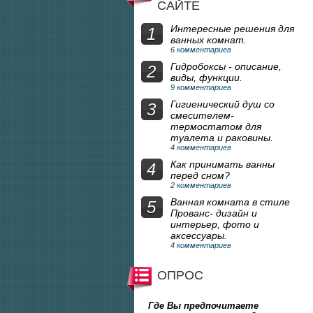
САЙТЕ
Интересные решения для
1
ванных комнат.
6 комментариев
Гидробоксы - описание,
2
виды, функции.
9 комментариев
Гигиенический душ со
3
смесителем-
термостатом для
туалета и раковины.
4 комментариев
Как принимать ванны
4
перед сном?
2 комментариев
Ванная комната в стиле
5
Прованс- дизайн и
интерьер, фото и
аксессуары.
4 комментариев
ОПРОС
Где Вы предпочитаете