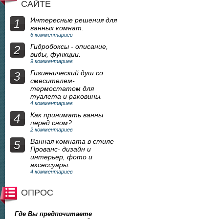
САЙТЕ
Интересные решения для
1
ванных комнат.
6 комментариев
Гидробоксы - описание,
2
виды, функции.
9 комментариев
Гигиенический душ со
3
смесителем-
термостатом для
туалета и раковины.
4 комментариев
Как принимать ванны
4
перед сном?
2 комментариев
Ванная комната в стиле
5
Прованс- дизайн и
интерьер, фото и
аксессуары.
4 комментариев
ОПРОС
Где Вы предпочитаете