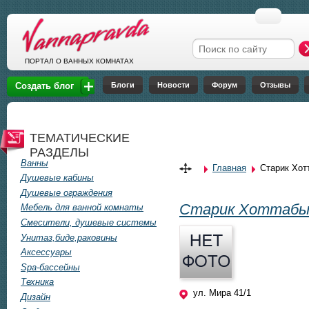
Перейти к основному содержанию
Форма поиска
ПОРТАЛ О ВАННЫХ КОМНАТАХ
Блоги
Новости
Форум
Отзывы
Создать блог
ТЕМАТИЧЕСКИЕ
РАЗДЕЛЫ
Ванны
Главная
Старик Хот
Вы здесь
Душевые кабины
Душевые ограждения
Старик Хоттабы
Мебель для ванной комнаты
Смесители, душевые системы
Унитаз,биде,раковины
Аксессуары
Spa-бассейны
Техника
ул. Мира 41/1
Дизайн