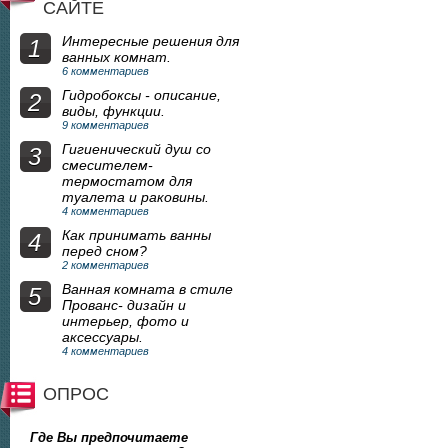
САЙТЕ
Интересные решения для
1
ванных комнат.
6 комментариев
Гидробоксы - описание,
2
виды, функции.
9 комментариев
Гигиенический душ со
3
смесителем-
термостатом для
туалета и раковины.
4 комментариев
Как принимать ванны
4
перед сном?
2 комментариев
Ванная комната в стиле
5
Прованс- дизайн и
интерьер, фото и
аксессуары.
4 комментариев
ОПРОС
Где Вы предпочитаете