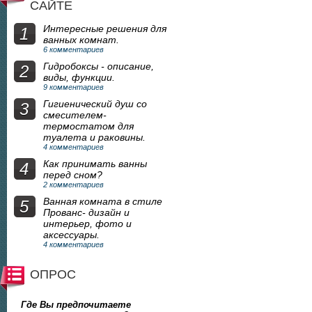
САЙТЕ
Интересные решения для
1
ванных комнат.
6 комментариев
Гидробоксы - описание,
2
виды, функции.
9 комментариев
Гигиенический душ со
3
смесителем-
термостатом для
туалета и раковины.
4 комментариев
Как принимать ванны
4
перед сном?
2 комментариев
Ванная комната в стиле
5
Прованс- дизайн и
интерьер, фото и
аксессуары.
4 комментариев
ОПРОС
Где Вы предпочитаете