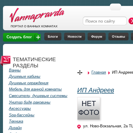
Перейти к основному содержанию
Форма поиска
ПОРТАЛ О ВАННЫХ КОМНАТАХ
Блоги
Новости
Форум
Отзывы
Создать блог
ТЕМАТИЧЕСКИЕ
РАЗДЕЛЫ
Ванны
Главная
ИП Андрее
Вы здесь
Душевые кабины
Душевые ограждения
ИП Андреев
Мебель для ванной комнаты
Смесители, душевые системы
Унитаз,биде,раковины
Аксессуары
Spa-бассейны
Техника
ул. Ново-Вокзальная, 2а Т
Дизайн