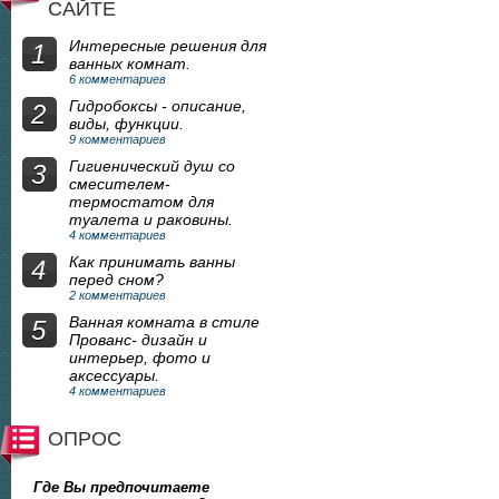
САЙТЕ
Интересные решения для
1
ванных комнат.
6 комментариев
Гидробоксы - описание,
2
виды, функции.
9 комментариев
Гигиенический душ со
3
смесителем-
термостатом для
туалета и раковины.
4 комментариев
Как принимать ванны
4
перед сном?
2 комментариев
Ванная комната в стиле
5
Прованс- дизайн и
интерьер, фото и
аксессуары.
4 комментариев
ОПРОС
Где Вы предпочитаете