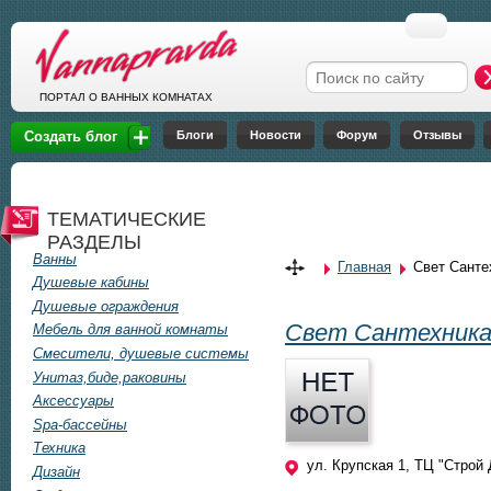
Перейти к основному содержанию
Форма поиска
ПОРТАЛ О ВАННЫХ КОМНАТАХ
Блоги
Новости
Форум
Отзывы
Создать блог
ТЕМАТИЧЕСКИЕ
РАЗДЕЛЫ
Ванны
Главная
Свет Санте
Вы здесь
Душевые кабины
Душевые ограждения
Свет Сантехник
Мебель для ванной комнаты
Смесители, душевые системы
Унитаз,биде,раковины
Аксессуары
Spa-бассейны
Техника
ул. Крупская 1, ТЦ "Строй 
Дизайн