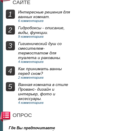
САЙТЕ
Интересные решения для
1
ванных комнат.
6 комментариев
Гидробоксы - описание,
2
виды, функции.
9 комментариев
Гигиенический душ со
3
смесителем-
термостатом для
туалета и раковины.
4 комментариев
Как принимать ванны
4
перед сном?
2 комментариев
Ванная комната в стиле
5
Прованс- дизайн и
интерьер, фото и
аксессуары.
4 комментариев
ОПРОС
Где Вы предпочитаете