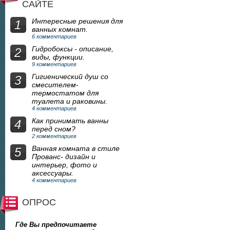
САЙТЕ
Интересные решения для
1
ванных комнат.
6 комментариев
Гидробоксы - описание,
2
виды, функции.
9 комментариев
Гигиенический душ со
3
смесителем-
термостатом для
туалета и раковины.
4 комментариев
Как принимать ванны
4
перед сном?
2 комментариев
Ванная комната в стиле
5
Прованс- дизайн и
интерьер, фото и
аксессуары.
4 комментариев
ОПРОС
Где Вы предпочитаете