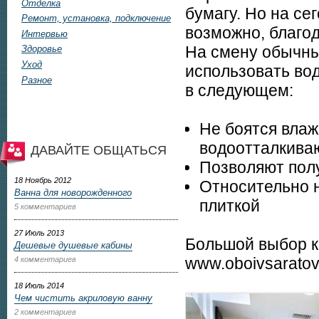
Отделка
бумагу. Но на с
Ремонт, установка, подключение
возможно, благод
Интервью
На смену обычн
Здоровье
Уход
использовать во
Разное
в следующем:
Не боятся влаж
водоотталкива
ДАВАЙТЕ ОБЩАТЬСЯ
Позволяют пол
18 Ноябрь 2012
Относительно н
Ванна для новорожденного
плиткой
5 комментариев
27 Июль 2013
Большой выбор к
Дешевые душевые кабины
www.oboivsaratov
4 комментариев
18 Июль 2014
Чем чистить акриловую ванну
2 комментариев