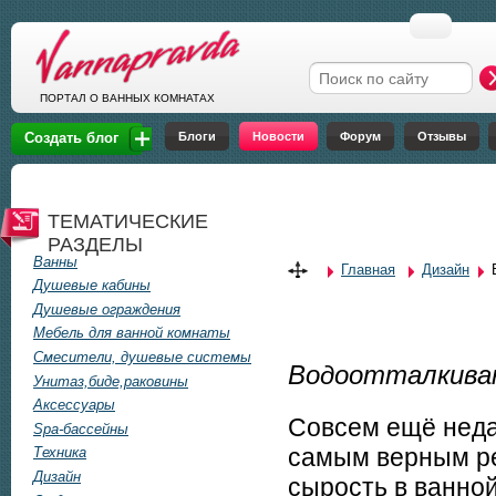
Перейти к основному содержанию
Форма поиска
ПОРТАЛ О ВАННЫХ КОМНАТАХ
Блоги
Новости
Форум
Отзывы
Создать блог
ТЕМАТИЧЕСКИЕ
РАЗДЕЛЫ
Ванны
Главная
Дизайн
Вы здесь
Душевые кабины
Душевые ограждения
Мебель для ванной комнаты
Смесители, душевые системы
Водоотталкиваю
Унитаз,биде,раковины
Аксессуары
Совсем ещё неда
Spa-бассейны
самым верным ре
Техника
Дизайн
сырость в ванно