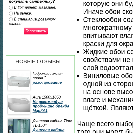
покупать сантехнику?
которую они бу
Ответы
В Интернет магазине.
Иначе обои ско
На рынке.
Стеклообои со
В специализированном
салоне.
многократному 
впитывают вла
краски для окр
.
Жидкие обои со
свойствами не 
НОВЫЕ ОТЗЫВЫ
слой водоотта
Гидромассажная
Виниловые обо
ванна "...
одной из стор
разочарование
на основе высо
Aura 1500x1050
влаге и механи
Не рекомендую
продукцию бренда
щёткой. Являю
МарКА1
Душевая кабина Timo
Чаще всего выбо
TL-1504
Душевая кабина
того они могут 