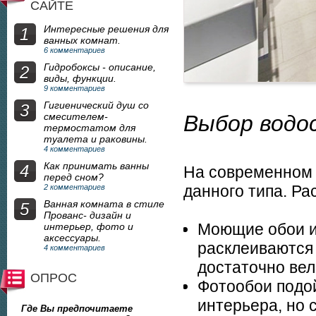
САЙТЕ
Интересные решения для
1
ванных комнат.
6 комментариев
Гидробоксы - описание,
2
виды, функции.
9 комментариев
Гигиенический душ со
3
смесителем-
Выбор водо
термостатом для
туалета и раковины.
4 комментариев
Как принимать ванны
4
На современном 
перед сном?
данного типа. Ра
2 комментариев
Ванная комната в стиле
5
Прованс- дизайн и
Моющие обои им
интерьер, фото и
аксессуары.
расклеиваются 
4 комментариев
достаточно вел
ОПРОС
Фотообои подой
интерьера, но 
Где Вы предпочитаете