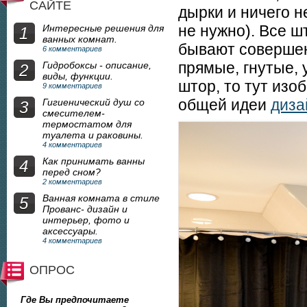
САЙТЕ
дырки и ничего н
не нужно). Все ш
Интересные решения для
1
ванных комнат.
бывают совершен
6 комментариев
прямые, гнутые, 
Гидробоксы - описание,
2
виды, функции.
штор, то тут изо
9 комментариев
общей идеи
диза
Гигиенический душ со
3
смесителем-
термостатом для
туалета и раковины.
4 комментариев
Как принимать ванны
4
перед сном?
2 комментариев
Ванная комната в стиле
5
Прованс- дизайн и
интерьер, фото и
аксессуары.
4 комментариев
ОПРОС
Где Вы предпочитаете