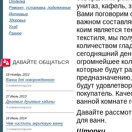
Отделка
унитаз, кафель, 
Ремонт, установка, подключение
Вами поговорим о
Интервью
важном составл
Здоровье
Уход
коим является те
Разное
текстиля, мы по
количеством глад
сегодняшний день
огромнейшее кол
ДАВАЙТЕ ОБЩАТЬСЯ
которые будут ра
18 Ноябрь 2012
предназначению, 
Ванна для новорожденного
будут удовлетво
5 комментариев
покупатель. Кач
27 Июль 2013
ванной комнате 
Дешевые душевые кабины
4 комментариев
Давайте рассмот
18 Июль 2014
для ванн.
Чем чистить акриловую ванну
2 комментариев
Шторки.