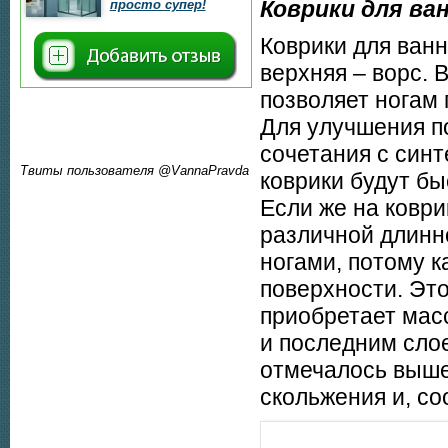
Коврики для ва
просто супер!
Коврики для ван
верхняя – ворс. 
позволяет ногам 
Для улучшения п
сочетания с син
Твиты пользователя @VannaPravda
коврики будут б
Если же на коври
различной длинно
ногами, потому к
поверхности. Эт
приобретает мас
и последним сло
отмечалось выше,
скольжения и, со