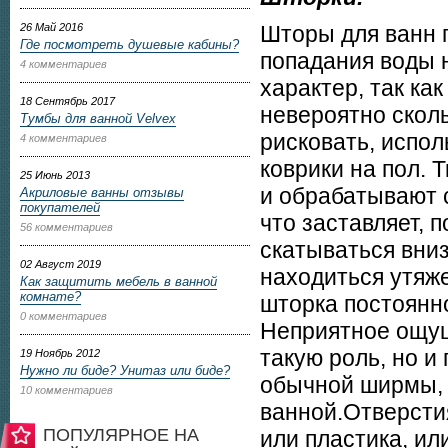
26 Май 2016
Шторы для ванн п
Где посмотреть душевые кабины?
попадания воды 
4 комментариев
характер, так как
18 Сентябрь 2017
невероятно сколь
Тумбы для ванной Velvex
рисковать, испо
4 комментариев
коврики на пол. 
25 Июнь 2013
и обрабатывают 
Акриловые ванны отзывы
покупателей
что заставляет, 
56 комментариев
скатываться вниз
02 Август 2019
находиться утяж
Как защитить мебель в ванной
комнате?
шторка постоянно
0 комментариев
Неприятное ощущ
такую роль, но и
19 Ноябрь 2012
Нужно ли биде? Унитаз или биде?
обычной ширмы, 
10 комментариев
ванной.Отверсти
ПОПУЛЯРНОЕ НА
или пластика, ил